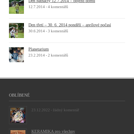
Den patnáctý 12.7.2014 – odjezd domů
12.7.2014 -
4 komentářů
Den třetí – 30. 6. 2014 pondělí – aprílové počasí
30.6.2014 -
3 komentářů
Planetarium
23.2.2014 -
2 komentářů
OBLÍBENÉ
23.12.2022 -
žádný komentář
KERAMIKA pro všechny