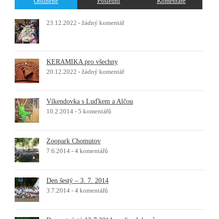
Oblíbené
Poslední
Komentáře
23.12.2022 -
žádný komentář
KERAMIKA pro všechny
20.12.2022 -
žádný komentář
Víkendovka s Luďkem a Alčou
10.2.2014 -
5 komentářů
Zoopark Chomutov
7.6.2014 -
4 komentářů
Den šestý – 3. 7. 2014
3.7.2014 -
4 komentářů