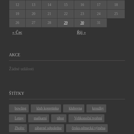
12
13
14
15
16
17
18
19
20
21
22
23
24
25
26
27
28
29
30
31
« Čec
Říj »
AKCE
Žádné události
ŠTÍTKY
bowling
klub kopretinka
klubovna
kroužky
Letiny
maškarní
tábor
Velikonoční tvoření
Zhořec
zábavné odpoledne
česko-německá výměna