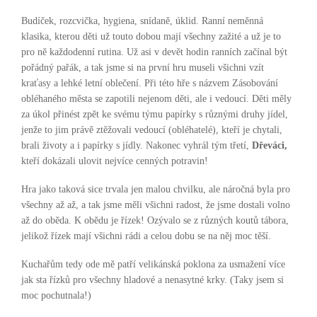
Budíček, rozcvička, hygiena, snídaně, úklid. Ranní neměnná
klasika, kterou děti už touto dobou mají všechny zažité a už je to
pro ně každodenní rutina. Už asi v devět hodin ranních začínal být
pořádný pařák, a tak jsme si na první hru museli všichni vzít
kraťasy a lehké letní oblečení. Při této hře s názvem Zásobování
obléhaného města se zapotili nejenom děti, ale i vedoucí. Děti měly
za úkol přinést zpět ke svému týmu papírky s různými druhy jídel,
jenže to jim právě ztěžovali vedoucí (obléhatelé), kteří je chytali,
brali životy a i papírky s jídly. Nakonec vyhrál tým třetí,
Dřeváci,
kteří dokázali ulovit nejvíce cenných potravin!
Hra jako taková sice trvala jen malou chvilku, ale náročná byla pro
všechny až až, a tak jsme měli všichni radost, že jsme dostali volno
až do oběda. K obědu je řízek! Ozývalo se z různých koutů tábora,
jelikož řízek mají všichni rádi a celou dobu se na něj moc těší.
Kuchařům tedy ode mě patří velikánská poklona za usmažení více
jak sta řízků pro všechny hladové a nenasytné krky. (Taky jsem si
moc pochutnala!)