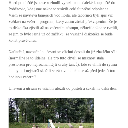
Hned po obědě jsme se rozhodli vyrazit na nedaleké koupaliště do
Poběžovic, kde jsme nakonec strávili celé slunečné odpoledne.
Všem se návštěva tamějších vod líbila, ale táborníci byli spíš víc
zvědaví na večerní program, který zatím zůstal překvapením. Že je
to diskotéka zjistili až na večerním nástupu, někteří dokonce tvrdili,
že jim to bylo jasné už od začátku, že vysněná diskotéka se bude
konat právě dnes.
Nafintění, navonění a učesaní se všichni dostali do již zhaslého sálu
(normálně je to jídelna, ale pro tuto chvíli se místnost stala
prostorem pro nejrozmanitější druhy tanců), kde se vlnili do rytmu
hudby a ti nejstarší skočili se zábavou dokonce až před jedenáctou
hodinou večerní!
Unavení a utrsaní se všichni uložili do postelí a čekali na další den.