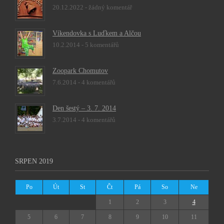
20.12.2022 -
žádný komentář
Víkendovka s Luďkem a Alčou
10.2.2014 -
5 komentářů
Zoopark Chomutov
7.6.2014 -
4 komentářů
Den šestý – 3. 7. 2014
3.7.2014 -
4 komentářů
SRPEN 2019
Po
Út
St
Čt
Pá
So
Ne
1
2
3
4
5
6
7
8
9
10
11