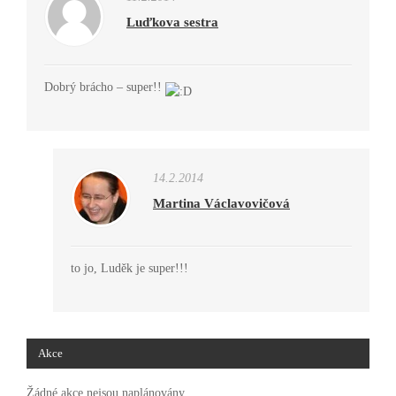
Luďkova sestra
Dobrý brácho – super!!
14.2.2014
Martina Václavovičová
to jo, Luděk je super!!!
Akce
Žádné akce nejsou naplánovány