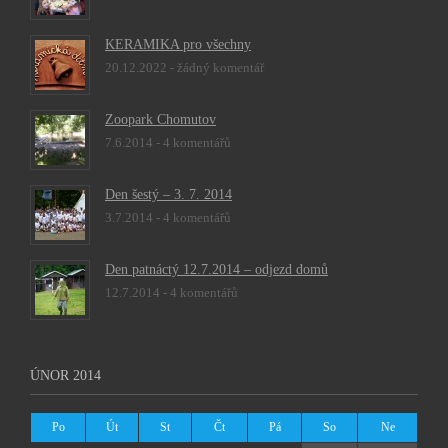
KERAMIKA pro všechny
20.12.2022 -
žádný komentář
Zoopark Chomutov
7.6.2014 -
4 komentářů
Den šestý – 3. 7. 2014
3.7.2014 -
4 komentářů
Den patnáctý 12.7.2014 – odjezd domů
12.7.2014 -
4 komentářů
ÚNOR 2014
Po
Út
St
Čt
Pá
So
Ne