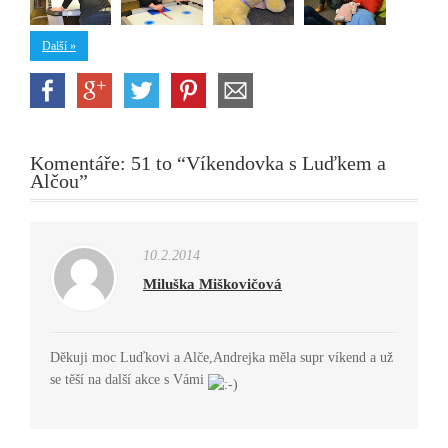
Další »
Komentáře: 51 to “Víkendovka s Luďkem a
Alčou”
10.2.2014
Miluška Miškovičová
Děkuji moc Luďkovi a Alče,Andrejka měla supr víkend a už
se těší na další akce s Vámi