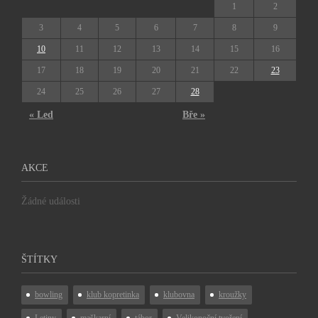
1
2
3
4
5
6
7
8
9
10
11
12
13
14
15
16
17
18
19
20
21
22
23
24
25
26
27
28
« Led
Bře »
AKCE
Žádné události
ŠTÍTKY
bowling
klub kopretinka
klubovna
kroužky
Letiny
maškarní
tábor
Velikonoční tvoření