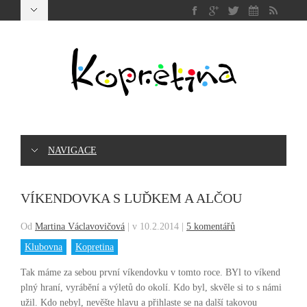
NAVIGACE
VÍKENDOVKA S LUĎKEM A ALČOU
Od
Martina Václavovičová
|
v 10.2.2014
|
5 komentářů
Klubovna
Kopretina
Tak máme za sebou první víkendovku v tomto roce. BYl to víkend
plný hraní, vyrábění a výletů do okolí. Kdo byl, skvěle si to s námi
užil. Kdo nebyl, nevěšte hlavu a přihlaste se na další takovou