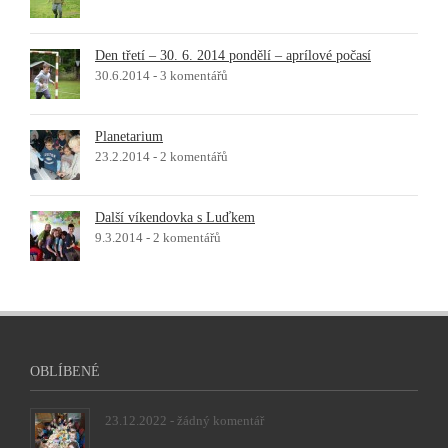
Den třetí – 30. 6. 2014 pondělí – aprílové počasí
30.6.2014 -
3 komentářů
Planetarium
23.2.2014 -
2 komentářů
Další víkendovka s Luďkem
9.3.2014 -
2 komentářů
OBLÍBENÉ
23.12.2022 -
žádný komentář