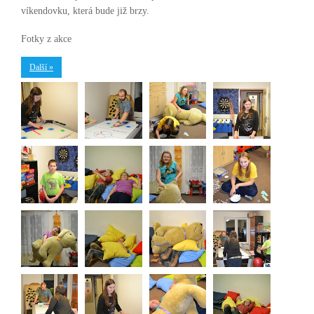
víkendovku, která bude již brzy.
Fotky z akce
Další »