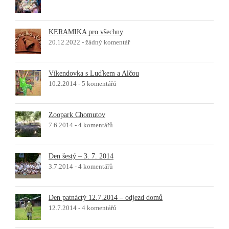
KERAMIKA pro všechny
20.12.2022 -
žádný komentář
Víkendovka s Luďkem a Alčou
10.2.2014 -
5 komentářů
Zoopark Chomutov
7.6.2014 -
4 komentářů
Den šestý – 3. 7. 2014
3.7.2014 -
4 komentářů
Den patnáctý 12.7.2014 – odjezd domů
12.7.2014 -
4 komentářů