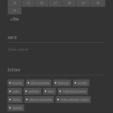
24
25
26
27
28
29
30
31
« Pro
AKCE
Žádné události
ŠTÍTKY
bowling
klub kopretinka
klubovna
kroužky
Letiny
maškarní
tábor
Velikonoční tvoření
Zhořec
zábavné odpoledne
česko-německá výměna
školička