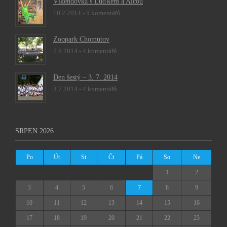
Víkendovka s Luďkem a Alčou
10.2.2014 -
5 komentářů
Zoopark Chomutov
7.6.2014 -
4 komentářů
Den šestý – 3. 7. 2014
3.7.2014 -
4 komentářů
SRPEN 2026
Po
Út
St
Čt
Pá
So
Ne
1
2
3
4
5
6
7
8
9
10
11
12
13
14
15
16
17
18
19
20
21
22
23