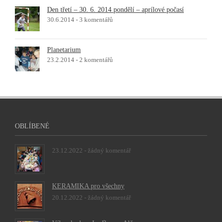
Den třetí – 30. 6. 2014 pondělí – aprílové počasí
30.6.2014 -
3 komentářů
Planetarium
23.2.2014 -
2 komentářů
OBLÍBENÉ
23.12.2022 -
žádný komentář
KERAMIKA pro všechny
20.12.2022 -
žádný komentář