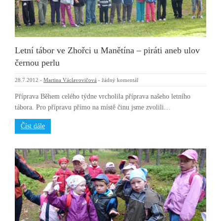
Letní tábor ve Zhořci u Manětína – piráti aneb ulov
černou perlu
28.7.2012
-
Martina Václavovičová
-
žádný komentář
Příprava Během celého týdne vrcholila příprava našeho letního
tábora. Pro přípravu přímo na místě činu jsme zvolili…
Číst dále