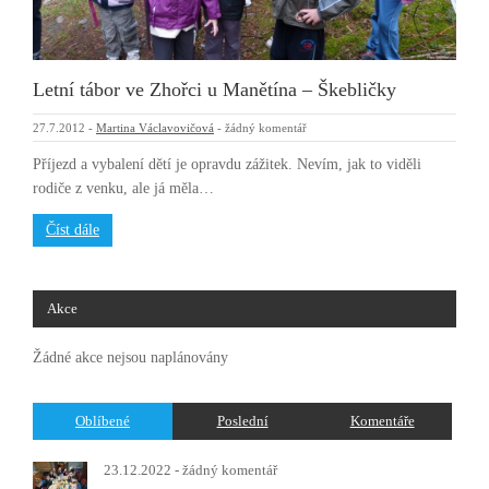
Letní tábor ve Zhořci u Manětína – Škebličky
27.7.2012
-
Martina Václavovičová
-
žádný komentář
Příjezd a vybalení dětí je opravdu zážitek. Nevím, jak to viděli
rodiče z venku, ale já měla…
Číst dále
Akce
Žádné akce nejsou naplánovány
Oblíbené
Poslední
Komentáře
23.12.2022 -
žádný komentář