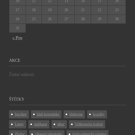
10
11
12
13
14
15
16
17
18
19
20
21
22
23
24
25
26
27
28
29
30
31
« Pro
AKCE
Žádné události
ŠTÍTKY
bowling
klub kopretinka
klubovna
kroužky
Letiny
maškarní
tábor
Velikonoční tvoření
Zhořec
zábavné odpoledne
česko-německá výměna