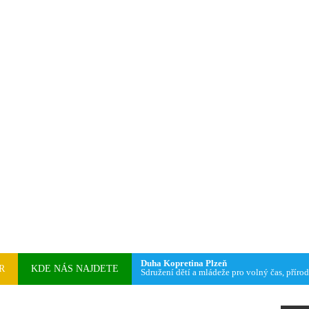
Duha Kopretina Plzeň
R
KDE NÁS NAJDETE
Sdružení dětí a mládeže pro volný čas, přírod