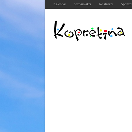
Kalendář
Seznam akcí
Ke stažení
Sponzoř