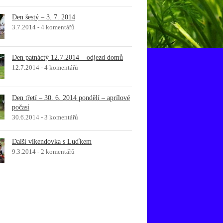
Den šestý – 3. 7. 2014
3.7.2014 -
4 komentářů
Den patnáctý 12.7.2014 – odjezd domů
12.7.2014 -
4 komentářů
Den třetí – 30. 6. 2014 pondělí – aprílové
počasí
30.6.2014 -
3 komentářů
Další víkendovka s Luďkem
9.3.2014 -
2 komentářů