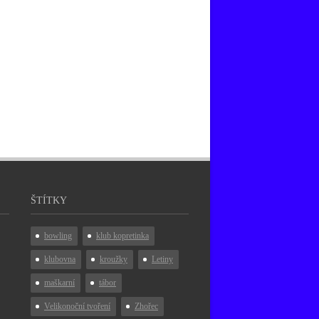
ŠTÍTKY
bowling
klub kopretinka
klubovna
kroužky
Letiny
maškarní
tábor
Velikonoční tvoření
Zhořec