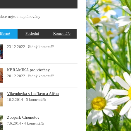
akce nejsou naplánovány
líbené
Poslední
Komentáře
23.12.2022 -
žádný komentář
KERAMIKA pro všechny
20.12.2022 -
žádný komentář
Víkendovka s Luďkem a Alčou
10.2.2014 -
5 komentářů
Zoopark Chomutov
7.6.2014 -
4 komentářů