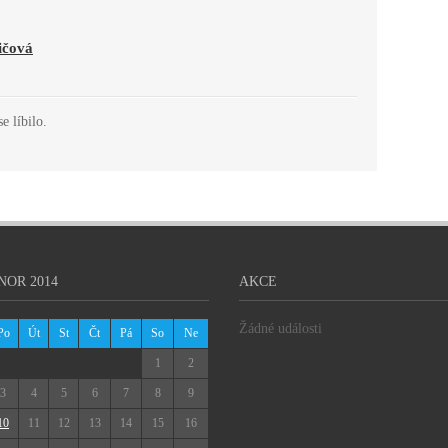
ičová
e líbilo.
NOR 2014
AKCE
Žádné události
Po
Út
St
Čt
Pá
So
Ne
1
2
3
4
5
6
7
8
9
10
11
12
13
14
15
16