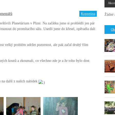
Akce
omentářů
Kopretina
Žádné 
štívili Planetárium v Plzni. Na začátku jsme si prohlédli jen pár
řesunout do promítacího sálu. Usedli jsme do křesel, opěradla dali
Ob
st velký problém udržet pozornost, ale pak začal druhý film
zných koutů a zkoumali, co všechno zde je a že toho bylo dost.
vu na další z našich nabídek