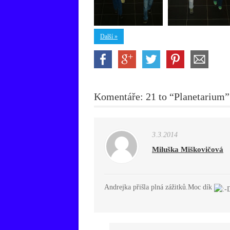
Další »
Komentáře: 21 to “Planetarium”
3.3.2014
Miluška Miškovičová
Andrejka přišla plná zážitků.Moc dík