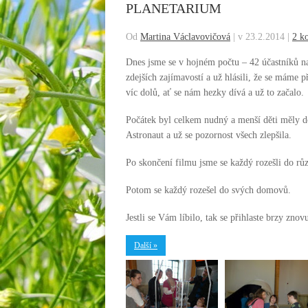
PLANETARIUM
Od
Martina Václavovičová
|
v 23.2.2014
|
2 k
Dnes jsme se v hojném počtu – 42 účastníků nav
zdejších zajímavostí a už hlásili, že se máme p
víc dolů, ať se nám hezky dívá a už to začalo.
Počátek byl celkem nudný a menší děti měly do
Astronaut a už se pozornost všech zlepšila.
Po skončení filmu jsme se každý rozešli do rů
Potom se každý rozešel do svých domovů.
Jestli se Vám líbilo, tak se přihlaste brzy zno
Další »