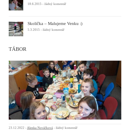
18.6.2015
-
žádný komentář
Školička – Malujeme Venku :)
5.3.2015
-
žádný komentář
TÁBOR
23.12.2022
-
Alenka Nováčková
-
žádný komentář