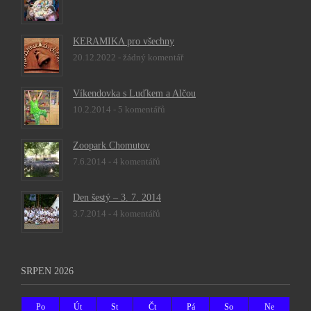
KERAMIKA pro všechny
20.12.2022 -
žádný komentář
Víkendovka s Luďkem a Alčou
10.2.2014 -
5 komentářů
Zoopark Chomutov
7.6.2014 -
4 komentářů
Den šestý – 3. 7. 2014
3.7.2014 -
4 komentářů
SRPEN 2026
Po
Út
St
Čt
Pá
So
Ne