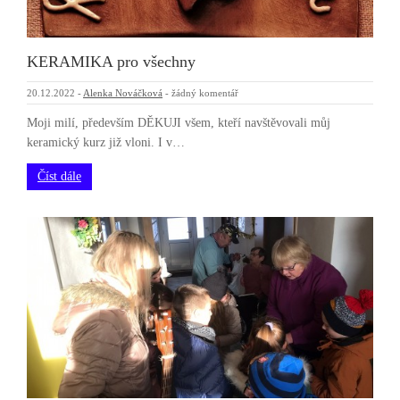
KERAMIKA pro všechny
20.12.2022
-
Alenka Nováčková
-
žádný komentář
Moji milí, především DĚKUJI všem, kteří navštěvovali můj
keramický kurz již vloni. I v…
Číst dále