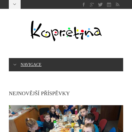
NAVIGACE
NEJNOVĚJŠÍ PŘÍSPĚVKY