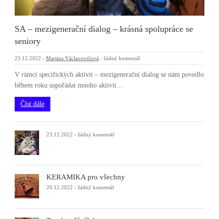
SA – mezigenerační dialog – krásná spolupráce se
seniory
23.12.2022
-
Martina Václavovičová
-
žádný komentář
V rámci specifických aktivit – mezigenerační dialog se nám povedlo
během roku uspořádat mnoho aktivit…
Číst dále
23.12.2022
-
žádný komentář
KERAMIKA pro všechny
20.12.2022
-
žádný komentář