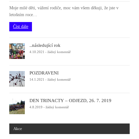
Moje milé děti, vážení rodiče, moc vám všem děkuji, že jste v
letošním roce…
Číst dále
..následující rok
4.10.2021
-
žádný komentář
POZDRAVENÍ
14.1.2021
-
žádný komentář
DEN TŘINÁCTÝ – ODJEZD, 26. 7. 2019
4.8.2019
-
žádný komentář
Akce