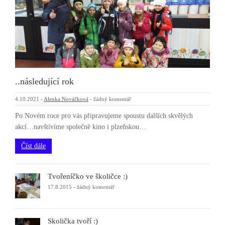
..následující rok
4.10.2021
-
Alenka Nováčková
-
žádný komentář
Po Novém roce pro vás připravujeme spoustu dalších skvělých
akcí…navštívíme společně kino i plzeňskou…
Číst dále
Tvořeníčko ve školičce :)
17.8.2015
-
žádný komentář
Školička tvoří :)