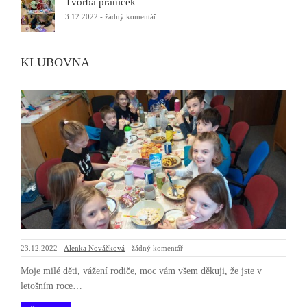
Tvorba přáníček
3.12.2022
-
žádný komentář
KLUBOVNA
23.12.2022
-
Alenka Nováčková
-
žádný komentář
Moje milé děti, vážení rodiče, moc vám všem děkuji, že jste v
letošním roce…