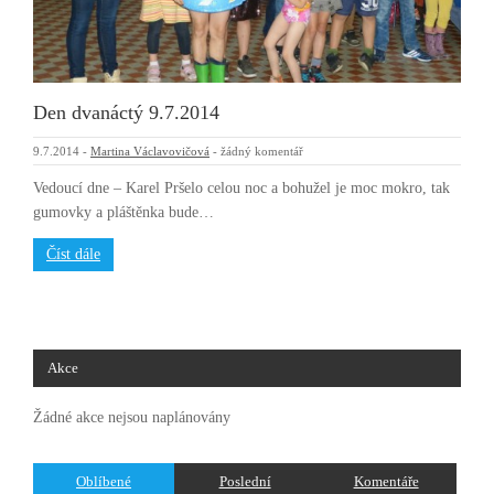
Den dvanáctý 9.7.2014
9.7.2014
-
Martina Václavovičová
-
žádný komentář
Vedoucí dne – Karel Pršelo celou noc a bohužel je moc mokro, tak
gumovky a pláštěnka bude…
Číst dále
Akce
Žádné akce nejsou naplánovány
Oblíbené
Poslední
Komentáře