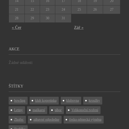
14
15
16
17
18
19
20
21
22
23
24
25
26
27
28
29
30
31
« Čer
Zář »
AKCE
Žádné události
ŠTÍTKY
bowling
klub kopretinka
klubovna
kroužky
Letiny
maškarní
tábor
Velikonoční tvoření
Zhořec
zábavné odpoledne
česko-německá výměna
školička