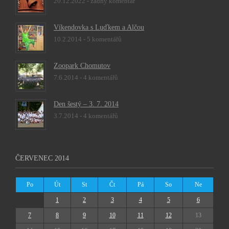
20.12.2022 -
žádný komentář
Víkendovka s Luďkem a Alčou
10.2.2014 -
5 komentářů
Zoopark Chomutov
7.6.2014 -
4 komentářů
Den šestý – 3. 7. 2014
3.7.2014 -
4 komentářů
ČERVENEC 2014
Po
Út
St
Čt
Pá
So
Ne
1
2
3
4
5
6
7
8
9
10
11
12
13