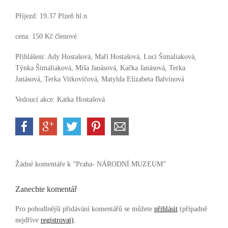
Příjezd: 19.37 Plzeň hl.n.
cena: 150 Kč členové
Přihlášeni: Ady Hostašová, Maří Hostašová, Luci Šimaliaková,
Týnka Šimaliaková, Míša Janásová, Kačka Janásová, Terka
Janásová, Terka Vitkovičová, Matylda Elizabeta Balvínová
Vedoucí akce: Katka Hostašová
Žádné komentáře k “Praha- NÁRODNÍ MUZEUM”
Zanechte komentář
Pro pohodlnější přidávání komentářů se můžete
přihlásit
(případně
nejdříve
registrovat)
.