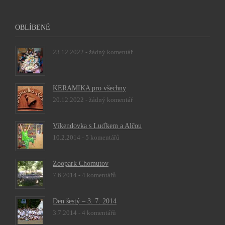
OBLÍBENÉ
23.12.2022 -
žádný komentář
KERAMIKA pro všechny
20.12.2022 -
žádný komentář
Víkendovka s Luďkem a Alčou
10.2.2014 -
5 komentářů
Zoopark Chomutov
7.6.2014 -
4 komentářů
Den šestý – 3. 7. 2014
3.7.2014 -
4 komentářů