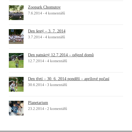
Zoopark Chomutov
7.6.2014 -
4 komentářů
Den šestý – 3. 7. 2014
3.7.2014 -
4 komentářů
Den patnáctý 12.7.2014 – odjezd domů
12.7.2014 -
4 komentářů
Den třetí – 30. 6. 2014 pondělí – aprílové počasí
30.6.2014 -
3 komentářů
Planetarium
23.2.2014 -
2 komentářů