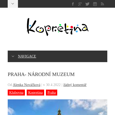
NAVIGACE
PRAHA- NÁRODNÍ MUZEUM
Od
Alenka Nováčková
|
v 30.4.2022
|
žádný komentář
Klubovna
Kopretina
Praha