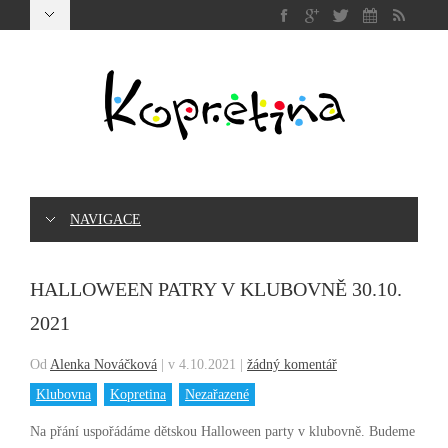
NAVIGACE
HALLOWEEN PATRY V KLUBOVNĚ 30.10.
2021
Od
Alenka Nováčková
|
v 4.10.2021
|
žádný komentář
Klubovna
Kopretina
Nezařazené
Na přání uspořádáme dětskou Halloween party v klubovně. Budeme