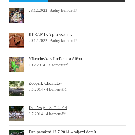
23.12.2022 -
žádný komentář
KERAMIKA pro všechny
20.12.2022 -
žádný komentář
Víkendovka s Luďkem a Alčou
10.2.2014 -
5 komentářů
Zoopark Chomutov
7.6.2014 -
4 komentářů
Den šestý – 3. 7. 2014
3.7.2014 -
4 komentářů
Den patnáctý 12.7.2014 – odjezd domů