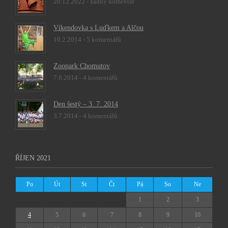
20.12.2022 -
žádný komentář
Víkendovka s Luďkem a Alčou
10.2.2014 -
5 komentářů
Zoopark Chomutov
7.6.2014 -
4 komentářů
Den šestý – 3. 7. 2014
3.7.2014 -
4 komentářů
ŘÍJEN 2021
Po
Út
St
Čt
Pá
So
Ne
1
2
3
4
5
6
7
8
9
10