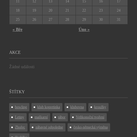
11
12
13
14
15
16
17
18
19
20
21
22
23
24
25
26
27
28
29
30
31
« Bře
Úno »
AKCE
Žádné události
ŠTÍTKY
bowling
klub kopretinka
klubovna
kroužky
Letiny
maškarní
tábor
Velikonoční tvoření
Zhořec
zábavné odpoledne
česko-německá výměna