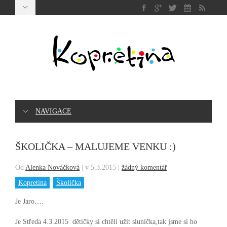
NAVIGACE
ŠKOLIČKA – MALUJEME VENKU :)
Od
Alenka Nováčková
|
v 5.3.2015
|
žádný komentář
Kopretina
Školička
Je Jaro….
Je Středa 4.3.2015 dětičky si chtěli užít sluníčka,tak jsme si ho