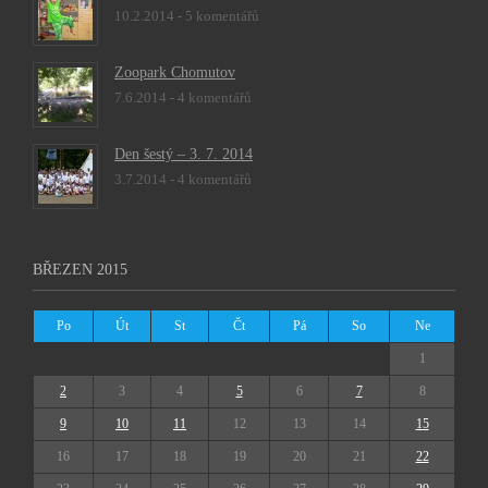
10.2.2014 -
5 komentářů
Zoopark Chomutov
7.6.2014 -
4 komentářů
Den šestý – 3. 7. 2014
3.7.2014 -
4 komentářů
BŘEZEN 2015
Po
Út
St
Čt
Pá
So
Ne
1
2
3
4
5
6
7
8
9
10
11
12
13
14
15
16
17
18
19
20
21
22