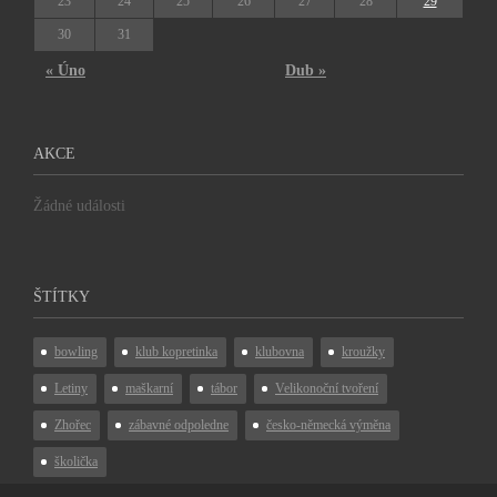
23
24
25
26
27
28
29
30
31
« Úno
Dub »
AKCE
Žádné události
ŠTÍTKY
bowling
klub kopretinka
klubovna
kroužky
Letiny
maškarní
tábor
Velikonoční tvoření
Zhořec
zábavné odpoledne
česko-německá výměna
školička