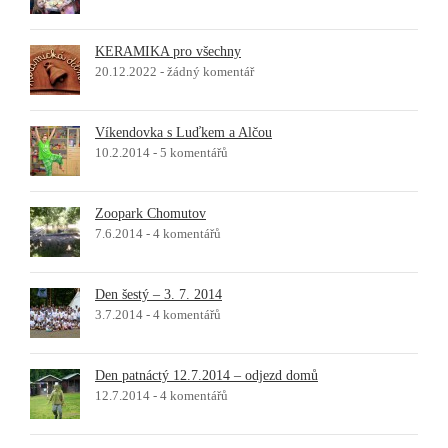
KERAMIKA pro všechny
20.12.2022 -
žádný komentář
Víkendovka s Luďkem a Alčou
10.2.2014 -
5 komentářů
Zoopark Chomutov
7.6.2014 -
4 komentářů
Den šestý – 3. 7. 2014
3.7.2014 -
4 komentářů
Den patnáctý 12.7.2014 – odjezd domů
12.7.2014 -
4 komentářů