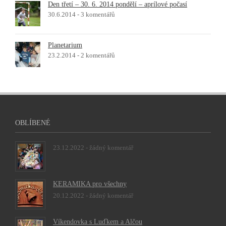
Den třetí – 30. 6. 2014 pondělí – aprílové počasí
30.6.2014 -
3 komentářů
Planetarium
23.2.2014 -
2 komentářů
OBLÍBENÉ
23.12.2022 -
žádný komentář
KERAMIKA pro všechny
20.12.2022 -
žádný komentář
Víkendovka s Luďkem a Alčou