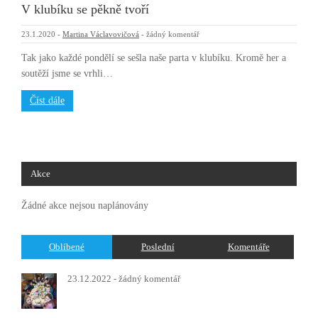
V klubíku se pěkně tvoří
23.1.2020
-
Martina Václavovičová
-
žádný komentář
Tak jako každé pondělí se sešla naše parta v klubíku. Kromě her a
soutěží jsme se vrhli…
Číst dále
Akce
Žádné akce nejsou naplánovány
Oblíbené
Poslední
Komentáře
23.12.2022 -
žádný komentář