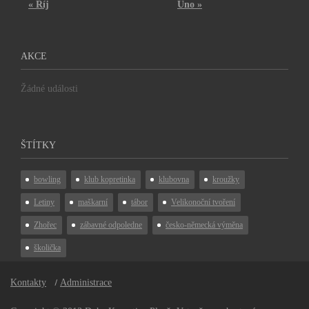
« Říj
Úno »
AKCE
Žádné události
ŠTÍTKY
bowling
klub kopretinka
klubovna
kroužky
Letiny
maškarní
tábor
Velikonoční tvoření
Zhořec
zábavné odpoledne
česko-německá výměna
školička
Kontakty
Administrace