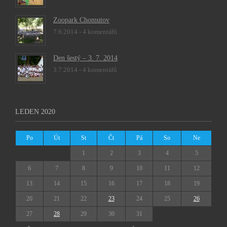
Zoopark Chomutov
7.6.2014 -
4 komentářů
Den šestý – 3. 7. 2014
3.7.2014 -
4 komentářů
LEDEN 2020
Po
Út
St
Čt
Pá
So
Ne
1
2
3
4
5
6
7
8
9
10
11
12
13
14
15
16
17
18
19
20
21
22
23
24
25
26
27
28
29
30
31