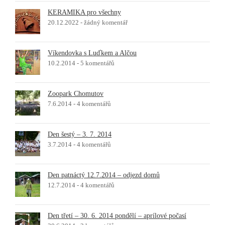
KERAMIKA pro všechny
20.12.2022 -
žádný komentář
Víkendovka s Luďkem a Alčou
10.2.2014 -
5 komentářů
Zoopark Chomutov
7.6.2014 -
4 komentářů
Den šestý – 3. 7. 2014
3.7.2014 -
4 komentářů
Den patnáctý 12.7.2014 – odjezd domů
12.7.2014 -
4 komentářů
Den třetí – 30. 6. 2014 pondělí – aprílové počasí