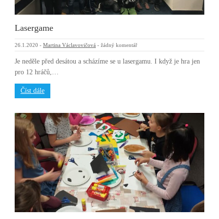
Lasergame
26.1.2020
-
Martina Václavovičová
-
žádný komentář
Je neděle před desátou a scházíme se u lasergamu. I když je hra jen
pro 12 hráčů,…
Číst dále