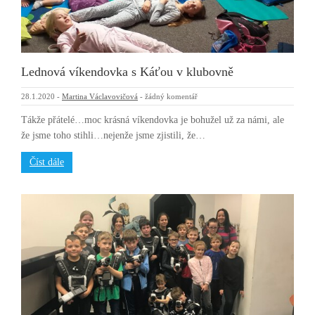
Lednová víkendovka s Káťou v klubovně
28.1.2020
-
Martina Václavovičová
-
žádný komentář
Tákže přátelé…moc krásná víkendovka je bohužel už za námi, ale
že jsme toho stihli…nejenže jsme zjistili, že…
Číst dále