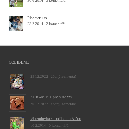
30.6.2014 -
3 komentářů
Planetarium
23.2.2014 -
2 komentářů
OBLÍBENÉ
23.12.2022 -
žádný komentář
KERAMIKA pro všechny
20.12.2022 -
žádný komentář
Víkendovka s Luďkem a Alčou
10.2.2014 -
5 komentářů