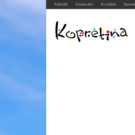
Kalendář
Seznam akcí
Ke stažení
Sponzoř