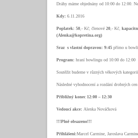
Dráhy máme objednány od 10:00 do 12:00. Neseď
Kdy:
6.11.2016
Poplatek:
50
,- Kč; členové
20
,- Kč,
kapacitn
(Alenka@kopretina.org)
Sraz s vlastní dopravou:
9:45
přímo u bowl
Program:
hraní bowlingu od 10:00 do 12:00
Soutěžit budeme v různých věkových kategoriích
Následné vyhodnocení a rozdání drobných cen
Přibližný konec 12:00 – 12:30
Vedoucí akce:
Alenka Nováčková
!!!Plně obsazeno!!!
Přihlášeni:
Marcel Carmine, Jaroslava Carmine