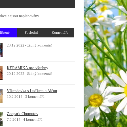
akce nejsou naplánovány
líbené
Poslední
Komentáře
23.12.2022 -
žádný komentář
KERAMIKA pro všechny
20.12.2022 -
žádný komentář
Víkendovka s Luďkem a Alčou
10.2.2014 -
5 komentářů
Zoopark Chomutov
7.6.2014 -
4 komentářů