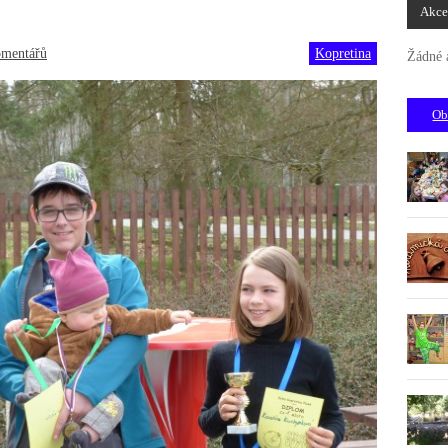
Akce
omentářů
Kopretina
Žádné 
Ob