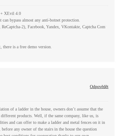
 + XEvil 4.0
at can bypass almost any anti-botnet protection.
, ReCaptcha-2), Facebook, Yandex, VKontakte, Captcha Com
, there is a free demo version.
Odpovědět
lation of a ladder in the house, owners don’t assume that the
 different products. Well, if the same company, like us, is
ities and can offer to make a ladder and metal fences on it in
e, before any owner of the stairs in the house the question
he best conditions for cooperation thanks to our own