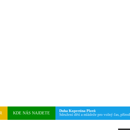
Duha Kopretina Plzeň
R
KDE NÁS NAJDETE
Sdružení dětí a mládeže pro volný čas, přírod