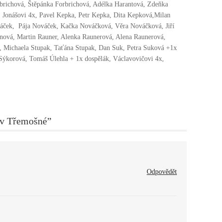
rbrichová, Štěpánka Forbrichová, Adélka Harantová, Zdeňka
 Jonášovi 4x, Pavel Kepka, Petr Kepka, Dita Kepková,Milan
váček, Pája Nováček, Kačka Nováčková, Věra Nováčková, Jiří
vá, Martin Rauner, Alenka Raunerová, Alena Raunerová,
á, Michaela Stupak, Taťána Stupak, Dan Suk, Petra Suková +1x
Sýkorová, Tomáš Úlehla + 1x dospělák, Václavovičovi 4x,
 v Třemošné”
Odpovědět