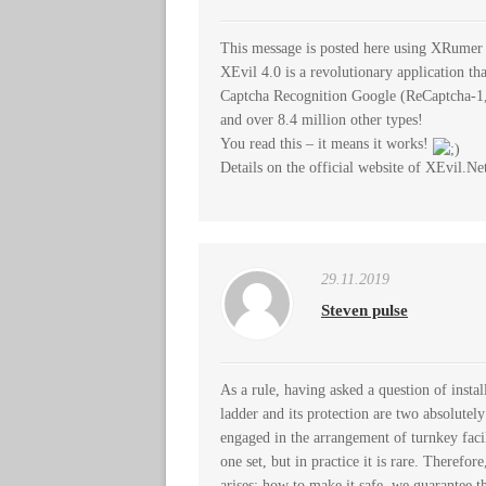
This message is posted here using XRumer
XEvil 4.0 is a revolutionary application th
Captcha Recognition Google (ReCaptcha-1
and over 8.4 million other types!
You read this – it means it works!
Details on the official website of XEvil.Net
29.11.2019
Steven pulse
As a rule, having asked a question of instal
ladder and its protection are two absolutely
engaged in the arrangement of turnkey facil
one set, but in practice it is rare. Therefor
arises: how to make it safe, we guarantee t