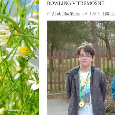
BOWLING V TŘEMOŠNÉ
Od
Alenka Nováčková
|
v 6.11.2016
|
1 081 k