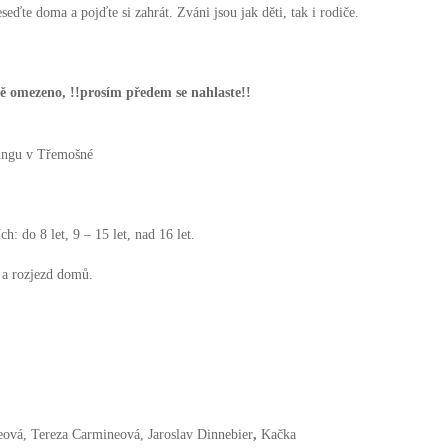
te doma a pojďte si zahrát. Zváni jsou jak děti, tak i rodiče.
ě omezeno, !!prosím předem se nahlaste!!
ingu v Třemošné
: do 8 let, 9 – 15 let, nad 16 let.
 a rozjezd domů.
ová, Tereza Carmineová, Jaroslav Dinnebier
,
Kačka